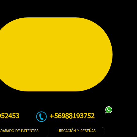
952453
+56988193752
GRABADO DE PATENTES
UBICACIÓN Y RESEÑAS