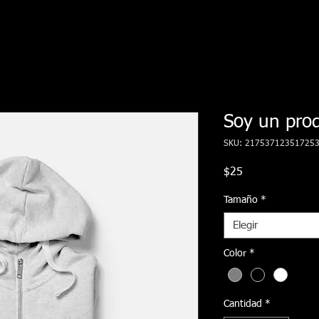
Soy un pro
SKU: 21753712351725
Precio
$25
Tamaño
*
Elegir
Color
*
Cantidad
*