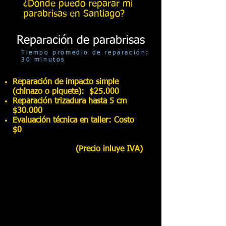
¿Dónde puedo reparar mi
parabrisas en Santiago?
Reparación de parabrisas
Tiempo promedio de reparación:
30 minutos
Reparación de impacto simple
(chinazo o piquete): $25.000
Reparación trizadura hasta 5 cm
$30.000
Evaluación técnica en taller: Costo
$0
(Precio inluye IVA)